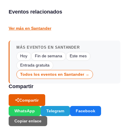
Parque Jado, Santander
«acción» de Vargas,
2026
detrás del mito
Eventos relacionados
Santander
vargas
CULTURA Y EXPOSICIONES
CULTURA Y EXPOSICIONES
Ver más en Santander
MÁS EVENTOS EN SANTANDER
Hoy
Fin de semana
Este mes
Entrada gratuita
Todos los eventos en Santander →
Compartir
Compartir
WhatsApp
Telegram
Facebook
Copiar enlace