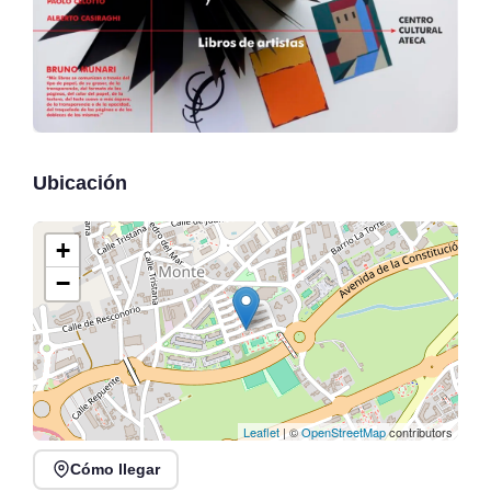
Ubicación
+
−
Leaflet
| ©
OpenStreetMap
contributors
Cómo llegar
Veranos en Jado en
Conferencia: La