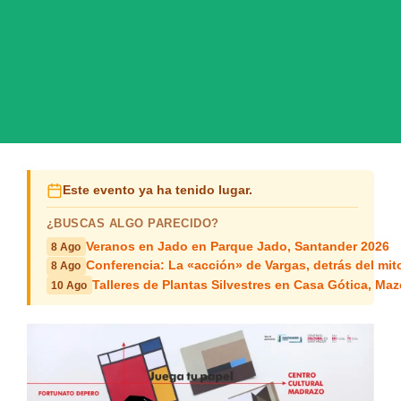
Este evento ya ha tenido lugar.
¿BUSCAS ALGO PARECIDO?
Veranos en Jado en Parque Jado, Santander 2026
8 Ago
Conferencia: La «acción» de Vargas, detrás del mit
8 Ago
Talleres de Plantas Silvestres en Casa Gótica, Ma
10 Ago