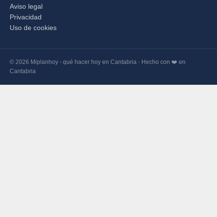
Aviso legal
Privacidad
Uso de cookies
© 2026 Miplanhoy - qué hacer hoy en Cantabria · Hecho con ❤️ en
Cantabria