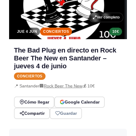
Ver completo
JUE 4 JUN
CONCIERTOS
10€
The Bad Plug en directo en Rock
Beer The New en Santander –
jueves 4 de junio
CONCIERTOS
📍 Santander
🏢
Rock Beer The New
💰 10€
Cómo llegar
Google Calendar
Compartir
Guardar