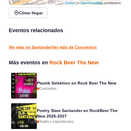
Leaflet
| ©
OpenStreetMap
contributors
Cómo llegar
Verano Mix Fiesta de
Noches de Conciertos en
Blanco en Escenario
Piélagos, ciclo de música
Santander
en directo
Eventos relacionados
Santander
Piélagos
CONCIERTOS
CONCIERTOS
Ver más en Santander
Ver más de Conciertos
Más eventos en
Rock Beer The New
Plastik Selektion en Rock Beer The New
Conciertos
23:00
Poetry Slam Santander en RockBeer The
New 2026-2027
Teatro y espectáculos
19:30