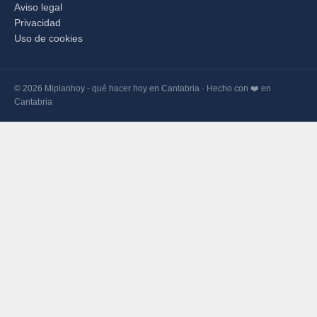
Aviso legal
Privacidad
Uso de cookies
© 2026 Miplanhoy - qué hacer hoy en Cantabria · Hecho con ❤️ en
Cantabria