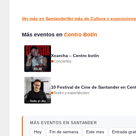
Santander
CULTURA Y EXPOSICIONES
CULTURA Y EXPOSICIONES
Ver más en Santander
Ver más de Cultura y exposicion
Más eventos en
Centro Botín
Xoarcha – Centro botín
Conciertos
20:30
10 Festival de Cine de Santander en Cen
Teatro y espectáculos
Todo el día
MÁS EVENTOS EN SANTANDER
Hoy
Fin de semana
Este mes
Entrada grat