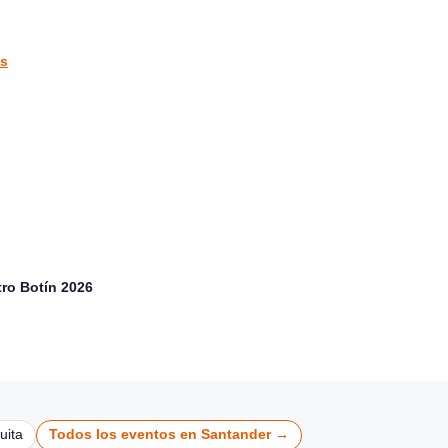
vargas
CULTURA Y EXPOSICIONES
CULTURA Y EXPOSICIONES
es
tro Botín 2026
uita
Todos los eventos en Santander →