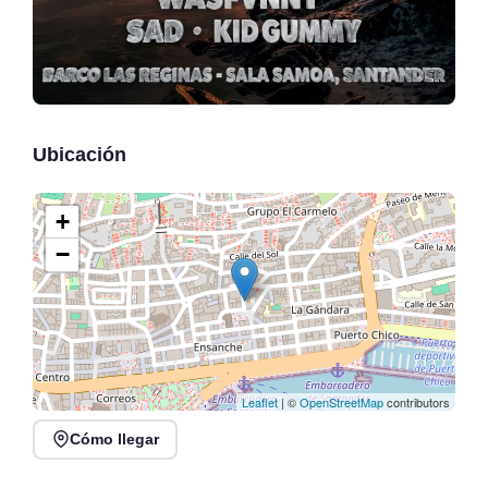
Ubicación
+
−
Leaflet
| ©
OpenStreetMap
contributors
Cómo llegar
Origen Cultura 2026 en
Ice Mafia en Samoa,