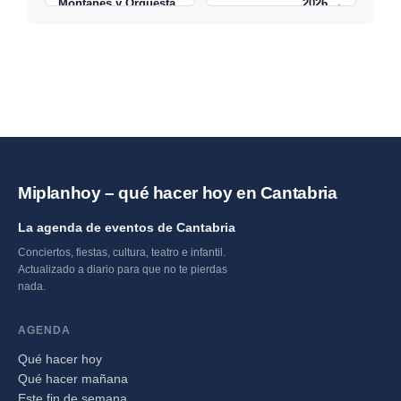
Montañés y Orquesta
2026 →
Rebelión en Rionansa
Miplanhoy – qué hacer hoy en Cantabria
La agenda de eventos de Cantabria
Conciertos, fiestas, cultura, teatro e infantil.
Actualizado a diario para que no te pierdas
nada.
AGENDA
Qué hacer hoy
Qué hacer mañana
Este fin de semana