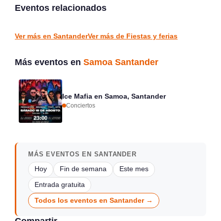
Plaza Viares, Suances
Santander
Eventos relacionados
Suances
Santander
FIESTAS Y FERIAS
CONCIERTOS
Ver más en Santander
Ver más de Fiestas y ferias
Más eventos en
Samoa Santander
Ice Mafia en Samoa, Santander
Conciertos
23:00
MÁS EVENTOS EN SANTANDER
Hoy
Fin de semana
Este mes
Entrada gratuita
Todos los eventos en Santander →