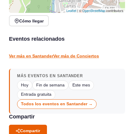
Leaflet
| ©
OpenStreetMap
contributors
Cómo llegar
Noches de Conciertos en
Jack Moore Band en
Piélagos, ciclo de música
directo en Sarón
en directo
Eventos relacionados
Sarón
Piélagos
CONCIERTOS
CONCIERTOS
Ver más en Santander
Ver más de Conciertos
MÁS EVENTOS EN SANTANDER
Hoy
Fin de semana
Este mes
Entrada gratuita
Todos los eventos en Santander →
Compartir
Compartir