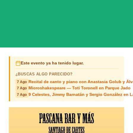
Este evento ya ha tenido lugar.
¿BUSCAS ALGO PARECIDO?
Recital de canto y piano con Anastasia Golub y Álv
7 Ago
Microshakespeare — Toti Toronell en Parque Jado
7 Ago
9 Celestes, Jimmy Barnatán y Sergio González en 
7 Ago