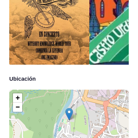
Ubicación
+
−