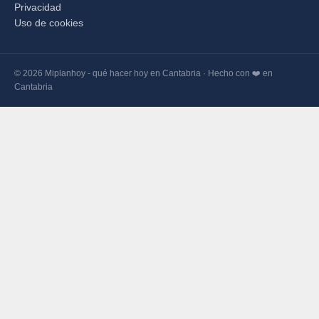
Privacidad
Uso de cookies
© 2026 Miplanhoy - qué hacer hoy en Cantabria · Hecho con ❤️ en
Cantabria