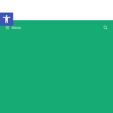
Saltar
al
Abrir barra de herramientas
contenido
Menú