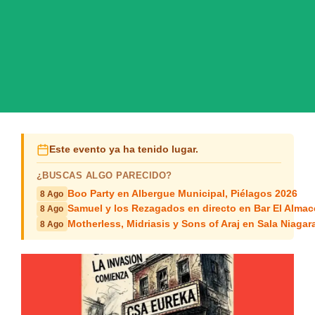
Este evento ya ha tenido lugar.
¿BUSCAS ALGO PARECIDO?
Boo Party en Albergue Municipal, Piélagos 2026
8 Ago
Samuel y los Rezagados en directo en Bar El Alma
8 Ago
Motherless, Midriasis y Sons of Araj en Sala Niagar
8 Ago