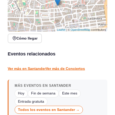
Leaflet
| ©
OpenStreetMap
contributors
Cómo llegar
Noches de Conciertos en
Jack Moore Band en
Piélagos, ciclo de música
directo en Sarón
en directo
Eventos relacionados
Sarón
Piélagos
CONCIERTOS
CONCIERTOS
Ver más en Santander
Ver más de Conciertos
MÁS EVENTOS EN SANTANDER
Hoy
Fin de semana
Este mes
Entrada gratuita
Todos los eventos en Santander →