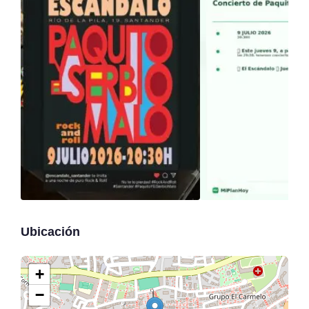
Ubicación
+
−