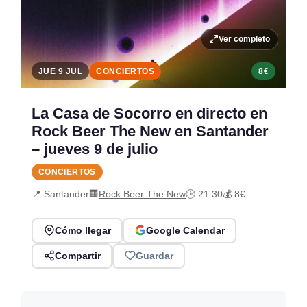
Ver completo
JUE 9 JUL
CONCIERTOS
8€
La Casa de Socorro en directo en
Rock Beer The New en Santander
– jueves 9 de julio
CONCIERTOS
📍 Santander
🏢
Rock Beer The New
🕒 21:30
💰 8€
Cómo llegar
Google Calendar
Compartir
Guardar