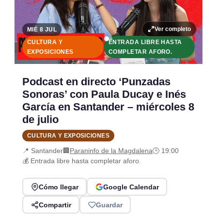
Ver completo
MIÉ 8 JUL
CULTURA Y
ENTRADA LIBRE HASTA
EXPOSICIONES
COMPLETAR AFORO.
Podcast en directo ‘Punzadas
Sonoras’ con Paula Ducay e Inés
García en Santander – miércoles 8
de julio
CULTURA Y EXPOSICIONES
📍 Santander
🏢
Paraninfo de la Magdalena
🕒 19:00
💰 Entrada libre hasta completar aforo.
Cómo llegar
Google Calendar
Compartir
Guardar