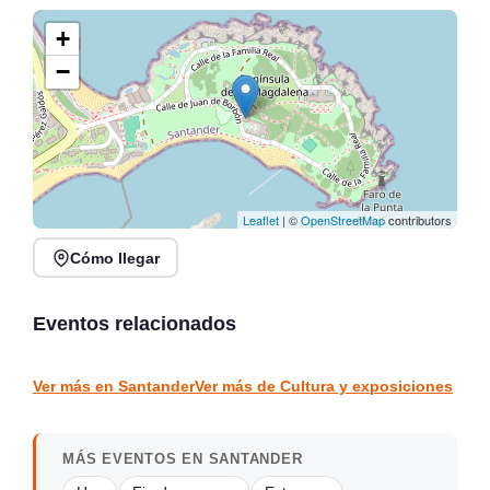
+
−
Leaflet
| ©
OpenStreetMap
contributors
Cómo llegar
Veranos en Jado en
Conferencia: La
Parque Jado, Santander
«acción» de Vargas,
2026
detrás del mito
Eventos relacionados
Santander
vargas
CULTURA Y EXPOSICIONES
CULTURA Y EXPOSICIONES
Ver más en Santander
Ver más de Cultura y exposiciones
MÁS EVENTOS EN SANTANDER