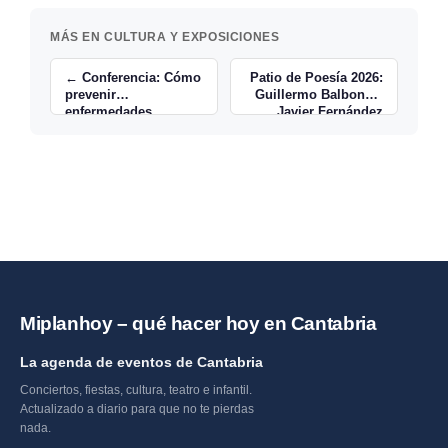
MÁS EN CULTURA Y EXPOSICIONES
← Conferencia: Cómo
Patio de Poesía 2026:
prevenir
Guillermo Balbona y
enfermedades
Javier Fernández
cardiovasculares
Rubio →
desde casa
Miplanhoy – qué hacer hoy en Cantabria
La agenda de eventos de Cantabria
Conciertos, fiestas, cultura, teatro e infantil.
Actualizado a diario para que no te pierdas
nada.