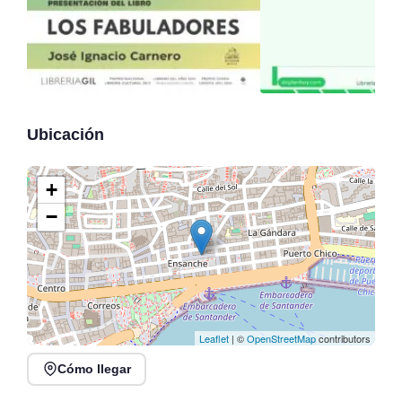
Ubicación
+
−
Leaflet
| ©
OpenStreetMap
contributors
Cómo llegar
Veranos en Jado en
Conferencia: La
Parque Jado, Santander
«acción» de Vargas,