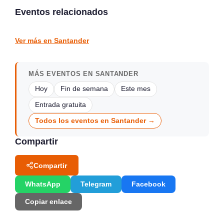
2026
detrás del mito
Eventos relacionados
Santander
vargas
CULTURA Y EXPOSICIONES
CULTURA Y EXPOSICIONES
Ver más en Santander
MÁS EVENTOS EN SANTANDER
Hoy
Fin de semana
Este mes
Entrada gratuita
Todos los eventos en Santander →
Compartir
Compartir
WhatsApp
Telegram
Facebook
Copiar enlace