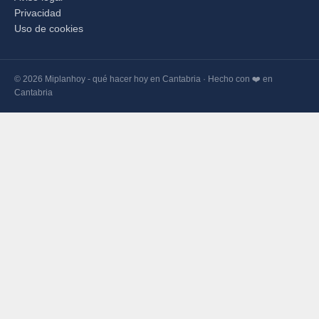
Privacidad
Uso de cookies
© 2026 Miplanhoy - qué hacer hoy en Cantabria · Hecho con ❤️ en
Cantabria