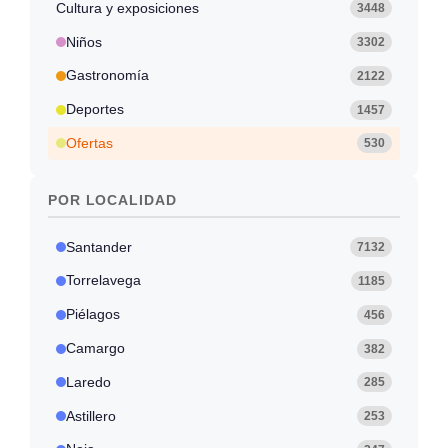
Cultura y exposiciones
3448
Niños
3302
Gastronomía
2122
Deportes
1457
Ofertas
530
POR LOCALIDAD
Santander
7132
Torrelavega
1185
Piélagos
456
Camargo
382
Laredo
285
Astillero
253