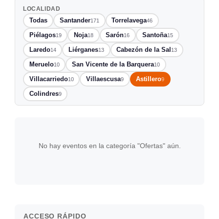
LOCALIDAD
Todas
Santander
Torrelavega
171
46
Piélagos
Noja
Sarón
Santoña
19
18
16
15
Laredo
Liérganes
Cabezón de la Sal
14
13
13
Meruelo
San Vicente de la Barquera
10
10
Villacarriedo
Villaescusa
Astillero
10
9
9
Colindres
9
No hay eventos en la categoría "Ofertas" aún.
ACCESO RÁPIDO