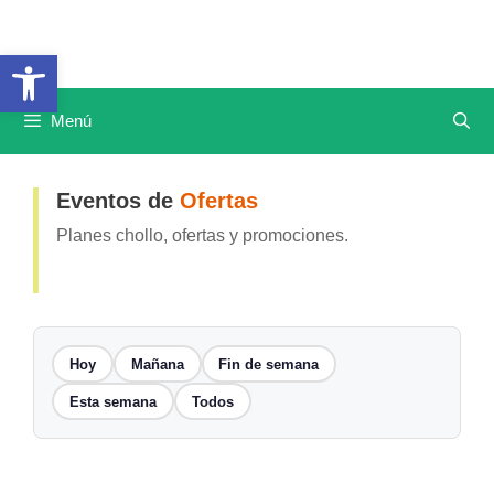
Saltar
al
Abrir barra de herramientas
contenido
Menú
Eventos de
Ofertas
Planes chollo, ofertas y promociones.
Hoy
Mañana
Fin de semana
Esta semana
Todos