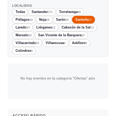
LOCALIDAD
Todas
Santander
Torrelavega
171
46
Piélagos
Noja
Sarón
Santoña
19
18
16
15
Laredo
Liérganes
Cabezón de la Sal
14
13
13
Meruelo
San Vicente de la Barquera
10
10
Villacarriedo
Villaescusa
Astillero
10
9
9
Colindres
9
No hay eventos en la categoría "Ofertas" aún.
ACCESO RÁPIDO