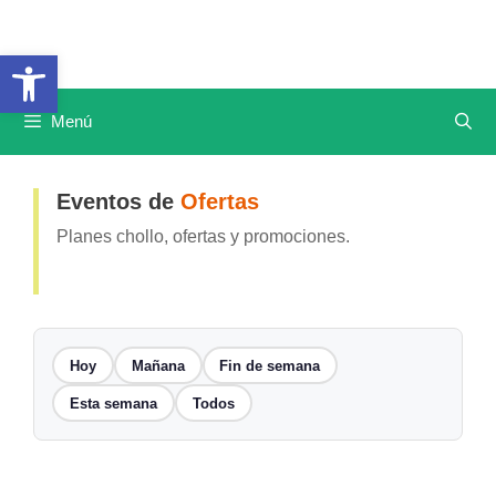
Saltar
al
Abrir barra de herramientas
contenido
Menú
Eventos de
Ofertas
Planes chollo, ofertas y promociones.
Hoy
Mañana
Fin de semana
Esta semana
Todos