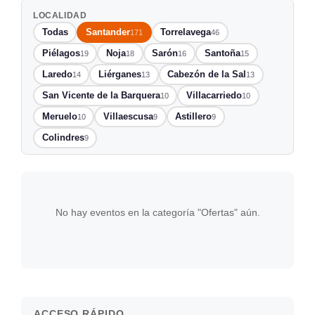
LOCALIDAD
Todas
Santander
Torrelavega
171
46
Piélagos
Noja
Sarón
Santoña
19
18
16
15
Laredo
Liérganes
Cabezón de la Sal
14
13
13
San Vicente de la Barquera
Villacarriedo
10
10
Meruelo
Villaescusa
Astillero
10
9
9
Colindres
9
No hay eventos en la categoría "Ofertas" aún.
ACCESO RÁPIDO