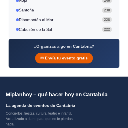
Noja
246
Santoña
238
Ribamontán al Mar
228
Cabezón de la Sal
222
¿Organizas algo en Cantabria?
✉ Envía tu evento gratis
Miplanhoy – qué hacer hoy en Cantabria
La agenda de eventos de Cantabria
Conciertos, fiestas, cultura, teatro e infantil.
Actualizado a diario para que no te pierdas
nada.