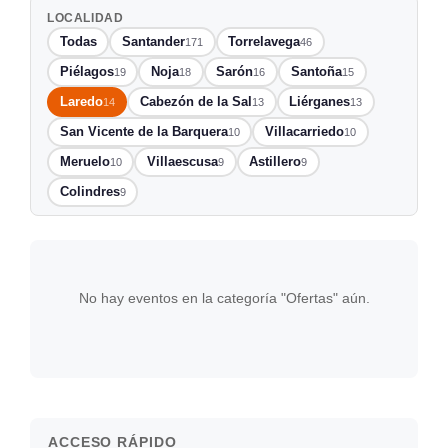
LOCALIDAD
Todas
Santander
Torrelavega
171
46
Piélagos
Noja
Sarón
Santoña
19
18
16
15
Laredo
Cabezón de la Sal
Liérganes
14
13
13
San Vicente de la Barquera
Villacarriedo
10
10
Meruelo
Villaescusa
Astillero
10
9
9
Colindres
9
No hay eventos en la categoría "Ofertas" aún.
ACCESO RÁPIDO