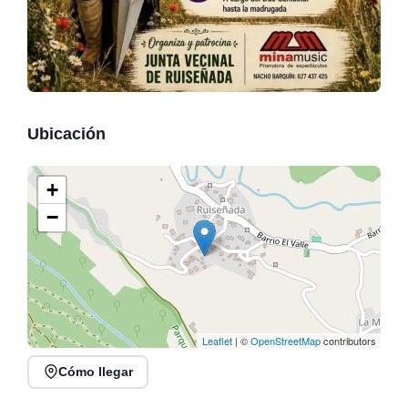
Ubicación
+
−
Leaflet
| ©
OpenStreetMap
contributors
Cómo llegar
Fiestas de las Nieves en
Santillán-Boria, San
XV Fiesta de los Limones