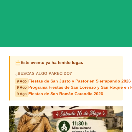
Este evento ya ha tenido lugar.
¿BUSCAS ALGO PARECIDO?
Fiestas de San Justo y Pastor en Sierrapando 2026
9 Ago
Programa Fiestas de San Lorenzo y San Roque en 
9 Ago
Fiestas de San Román Carandia 2026
9 Ago