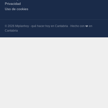
Privacidad
Uso de cookies
© 2026 Miplanhoy - qué hacer hoy en Cantabria · Hecho con ❤️ en
Cantabria