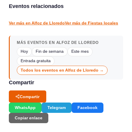
Vicente
Solidarios en Novales
Eventos relacionados
San Vicente de la Barquera
Novales
FIESTAS LOCALES
FIESTAS LOCALES
Ver más en Alfoz de Lloredo
Ver más de Fiestas locales
MÁS EVENTOS EN ALFOZ DE LLOREDO
Hoy
Fin de semana
Este mes
Entrada gratuita
Todos los eventos en Alfoz de Lloredo →
Compartir
Compartir
WhatsApp
Telegram
Facebook
Copiar enlace