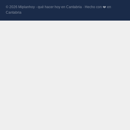
© 2026 Miplanhoy - qué hacer hoy en Cantabria · Hecho con ❤️ en
Cantabria