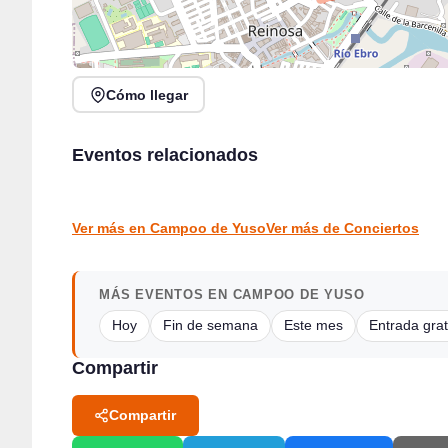
Cómo llegar
Rosana Garín en directo en Kiosco de la Alameda,
Cantabria Music Rally II en Moondog con Jimmy
Colindres
Eventos relacionados
Barnatán
Colindres
Santander
CONCIERTOS
CONCIERTOS
Ver más en Campoo de Yuso
Ver más de Conciertos
MÁS EVENTOS EN CAMPOO DE YUSO
Hoy
Fin de semana
Este mes
Entrada grat
Compartir
Compartir