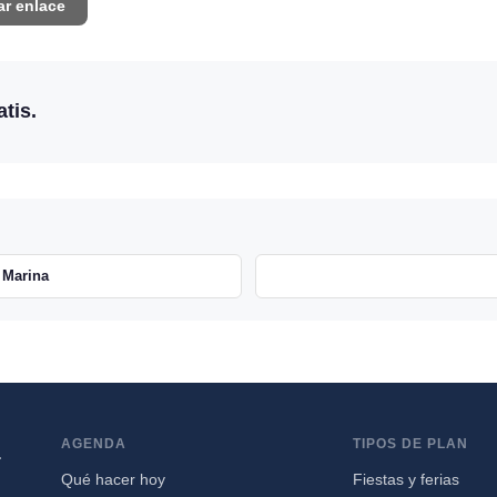
ar enlace
tis.
 Marina
AGENDA
TIPOS DE PLAN
a
Qué hacer hoy
Fiestas y ferias