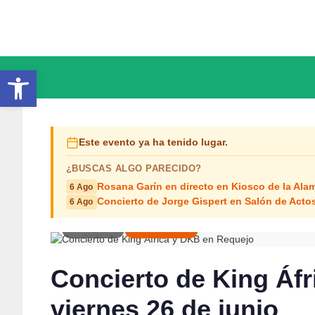
Saltar
al
contenido
Abrir barra de herramientas
Este evento ya ha tenido lugar.
¿BUSCAS ALGO PARECIDO?
Rosana Garín en directo en Kiosco de la Ala
6 Ago
Concierto de Jorge Gispert en Salón de Act
6 Ago
VIE 26 JUN
CONCIERTOS
Concierto de King Áf
viernes 26 de junio