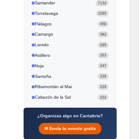
Santander
7132
Torrelavega
1185
Piélagos
456
Camargo
382
Laredo
285
Astillero
253
Noja
247
Santoña
239
Ribamontán al Mar
229
Cabezón de la Sal
222
¿Organizas algo en Cantabria?
✉ Envía tu evento gratis