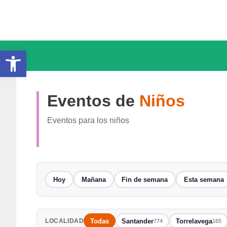
Saltar
al
contenido
Abrir barra de herramientas
Eventos de
Niños
Eventos para los niños
Hoy
Mañana
Fin de semana
Esta semana
Todas
Santander
Torrelavega
LOCALIDAD
774
165