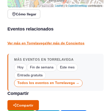
Leaflet
| ©
OpenStreetMap
contributors
Cómo llegar
Conciertos de la Atalaya
en Laredo, julio y agosto
Conciertos y Vermut en
2026
La Jontoya – Luey 2026
Eventos relacionados
Laredo
Luey
CONCIERTOS
CONCIERTOS
Ver más en Torrelavega
Ver más de Conciertos
MÁS EVENTOS EN TORRELAVEGA
Hoy
Fin de semana
Este mes
Entrada gratuita
Todos los eventos en Torrelavega →
Compartir
Compartir