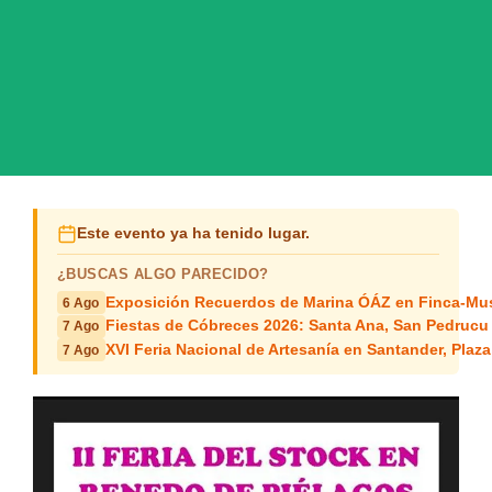
Este evento ya ha tenido lugar.
¿BUSCAS ALGO PARECIDO?
Exposición Recuerdos de Marina ÓÁZ en Finca-Mus
6 Ago
Fiestas de Cóbreces 2026: Santa Ana, San Pedrucu
7 Ago
XVI Feria Nacional de Artesanía en Santander, Plaza
7 Ago