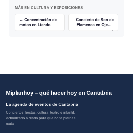
MÁS EN CULTURA Y EXPOSICIONES
← Concentración de
Concierto de Son de
motos en Liendo
Flamenco en Ojedo.
→
Miplanhoy – qué hacer hoy en Cantabria
La agenda de eventos de Cantabria
Conciertos, fiestas, cultura, teatro e infantil.
Actualizado a diario para que no te pierdas
nada.