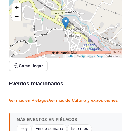
+
−
Leaflet
| ©
OpenStreetMap
contributors
Cómo llegar
Exposición Recuerdos
XVI Feria Nacional de
de Marina ÓÁZ en Finca-
Artesanía en Santander,
Museo Marqués de
Plaza Porticada
Eventos relacionados
Valdecilla
Solares
Santander
CULTURA Y EXPOSICIONES
CULTURA Y EXPOSICIONES
Ver más en Piélagos
Ver más de Cultura y exposiciones
MÁS EVENTOS EN PIÉLAGOS
Hoy
Fin de semana
Este mes