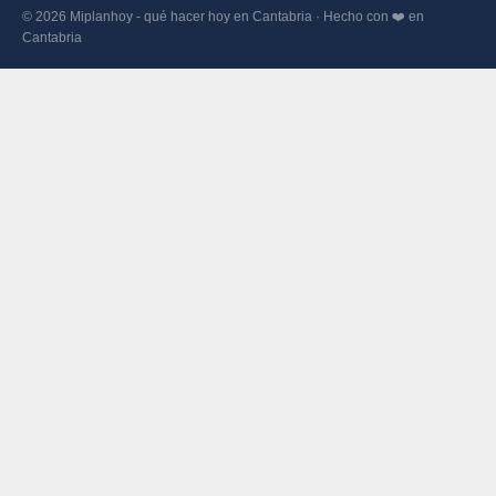
© 2026 Miplanhoy - qué hacer hoy en Cantabria · Hecho con ❤️ en
Cantabria