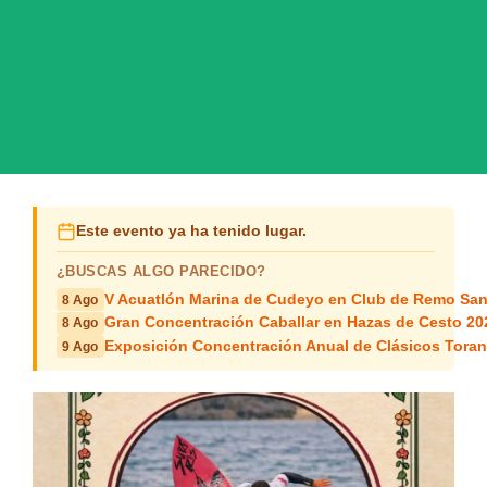
Este evento ya ha tenido lugar.
¿BUSCAS ALGO PARECIDO?
V Acuatlón Marina de Cudeyo en Club de Remo San
8 Ago
Gran Concentración Caballar en Hazas de Cesto 20
8 Ago
Exposición Concentración Anual de Clásicos Tora
9 Ago