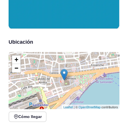
Ubicación
+
−
Leaflet
| ©
OpenStreetMap
contributors
Cómo llegar
Verano Mix Fiesta de
Noches de Conciertos en
Blanco en Escenario
Piélagos, ciclo de música