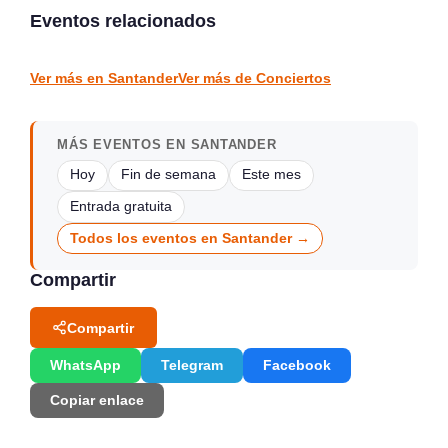
Santander
en directo
Eventos relacionados
Santander
Piélagos
CONCIERTOS
CONCIERTOS
Ver más en Santander
Ver más de Conciertos
MÁS EVENTOS EN SANTANDER
Hoy
Fin de semana
Este mes
Entrada gratuita
Todos los eventos en Santander →
Compartir
Compartir
WhatsApp
Telegram
Facebook
Copiar enlace