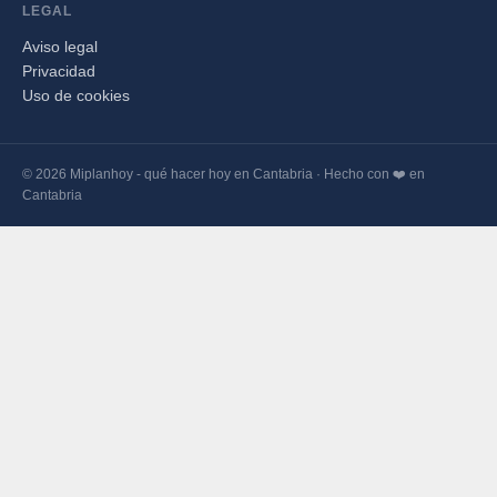
LEGAL
Aviso legal
Privacidad
Uso de cookies
© 2026 Miplanhoy - qué hacer hoy en Cantabria · Hecho con ❤️ en
Cantabria