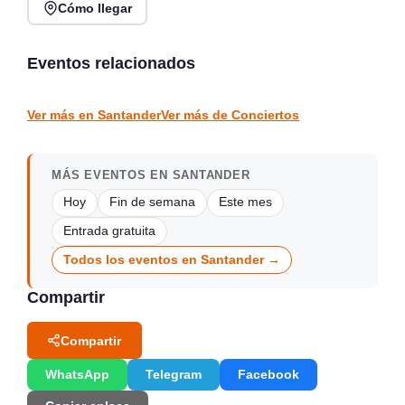
Cómo llegar
Rosana Garín en directo
Concierto de Jorge
en Kiosco de la Alameda,
Gispert en Salón de
Colindres
Actos Gama
Eventos relacionados
Colindres
Gama
CONCIERTOS
CONCIERTOS
Ver más en Santander
Ver más de Conciertos
MÁS EVENTOS EN SANTANDER
Hoy
Fin de semana
Este mes
Entrada gratuita
Todos los eventos en Santander →
Compartir
Compartir
WhatsApp
Telegram
Facebook