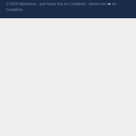
© 2026 Miplanhoy - qué hacer hoy en Cantabria · Hecho con ❤️ en
Cantabria