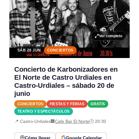
Ver completo
SÁB 20 JUN
CONCIERTOS
Concierto de Karbonizadores en
El Norte de Castro Urdiales en
Castro-Urdiales – sábado 20 de
junio
CONCIERTOS
FIESTAS Y FERIAS
GRATIS
TEATRO Y ESPECTÁCULOS
📍 Castro-Urdiales
🏢
Cafe Bar El Norte
🕒 20:30
Cómo llegar
Google Calendar