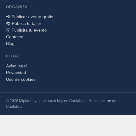
ORGANIZA
📢 Publicar evento gratis
📚 Publica tu taller
💡 Publicita tu evento
Contacto
Blog
LEGAL
Aviso legal
Privacidad
Uso de cookies
© 2026 Miplanhoy - qué hacer hoy en Cantabria · Hecho con ❤️ en
Cantabria