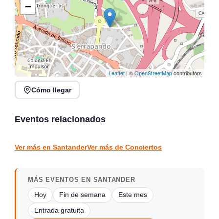
−
Leaflet
| ©
OpenStreetMap
contributors
Cómo llegar
Verano Mix Fiesta de
Noches de Conciertos en
Blanco en Escenario
Piélagos, ciclo de música
Santander
en directo
Eventos relacionados
Santander
Piélagos
CONCIERTOS
CONCIERTOS
Ver más en Santander
Ver más de Conciertos
MÁS EVENTOS EN SANTANDER
Hoy
Fin de semana
Este mes
Entrada gratuita