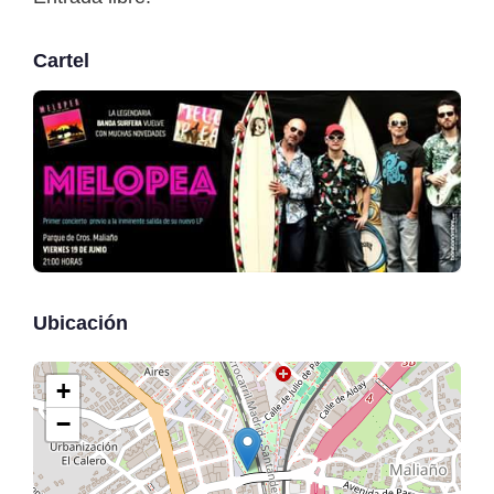
Cartel
Ubicación
+
−