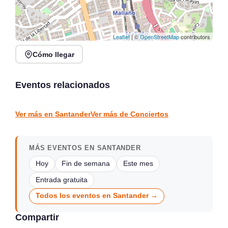
Leaflet
| ©
OpenStreetMap
contributors
Cómo llegar
Verano Mix Fiesta de
Noches de Conciertos en
Blanco en Escenario
Piélagos, ciclo de música
Santander
en directo
Eventos relacionados
Santander
Piélagos
CONCIERTOS
CONCIERTOS
Ver más en Santander
Ver más de Conciertos
MÁS EVENTOS EN SANTANDER
Hoy
Fin de semana
Este mes
Entrada gratuita
Todos los eventos en Santander →
Compartir