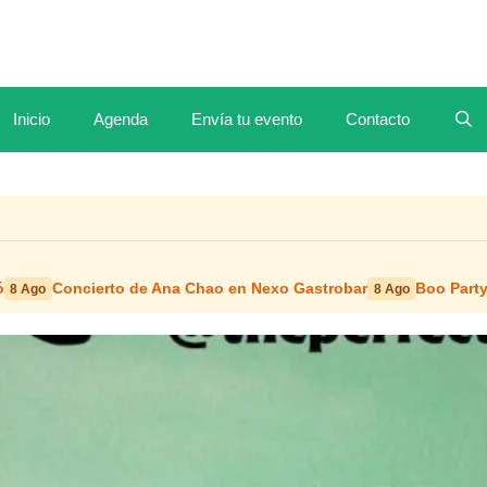
Inicio
Agenda
Envía tu evento
Contacto
ó
Concierto de Ana Chao en Nexo Gastrobar
Boo Party
8 Ago
8 Ago