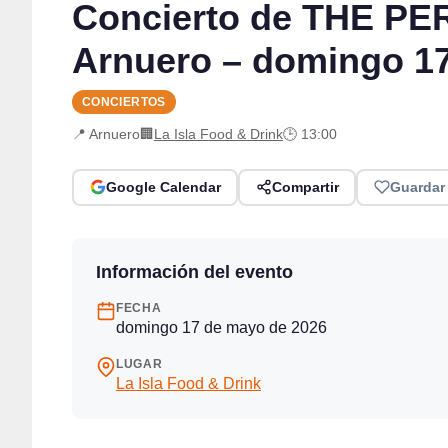
Concierto de THE PER
Arnuero – domingo 1
CONCIERTOS
📍 Arnuero
🏢
La Isla Food & Drink
🕒 13:00
Google Calendar
Compartir
Guardar
Información del evento
FECHA
domingo 17 de mayo de 2026
LUGAR
La Isla Food & Drink