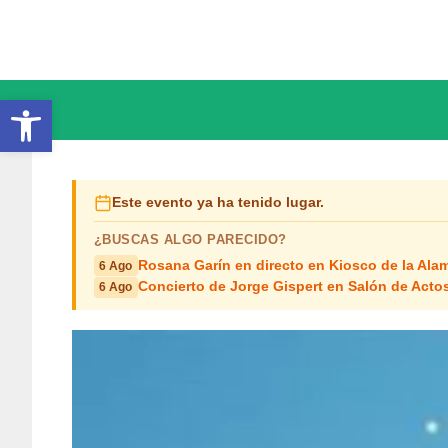
Saltar
al
contenido
Abrir barra de herramientas
Este evento ya ha tenido lugar.
¿BUSCAS ALGO PARECIDO?
Rosana Garín en directo en Kiosco de la Ala
6 Ago
Concierto de Jorge Gispert en Salón de Act
6 Ago