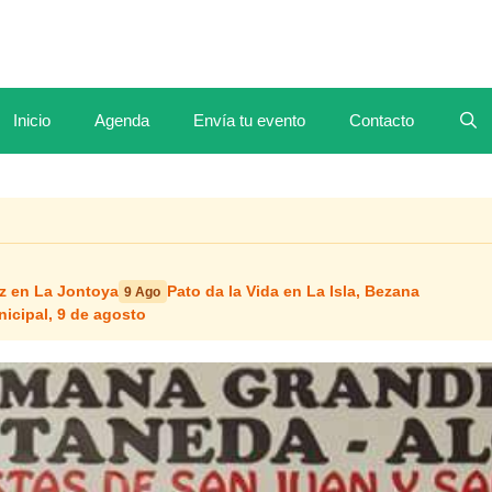
Inicio
Agenda
Envía tu evento
Contacto
z en La Jontoya
Pato da la Vida en La Isla, Bezana
9 Ago
icipal, 9 de agosto