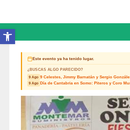
Saltar
al
contenido
Abrir barra de herramientas
Este evento ya ha tenido lugar.
¿BUSCAS ALGO PARECIDO?
9 Celestes, Jimmy Barnatán y Sergio Gonzále
9 Ago
Día de Cantabria en Somo: Piteros y Coro Mun
9 Ago