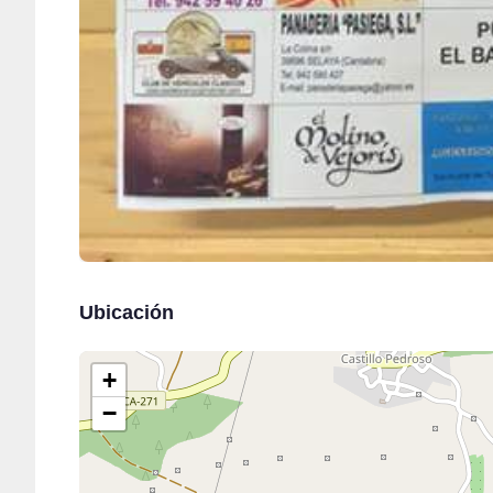
Ubicación
+
−