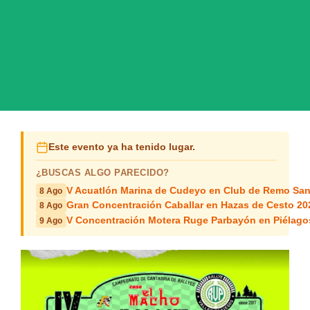
Este evento ya ha tenido lugar.
¿BUSCAS ALGO PARECIDO?
V Acuatlón Marina de Cudeyo en Club de Remo San
8 Ago
Gran Concentración Caballar en Hazas de Cesto 20
8 Ago
V Concentración Motera Ruge Parbayón en Piélago
9 Ago