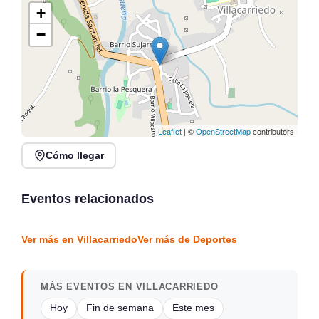
+
−
Leaflet
| ©
OpenStreetMap
contributors
Cómo llegar
V Acuatlón Marina de
Gran Concentración
Cudeyo en Club de Remo
Caballar en Hazas de
San Pantaleón, Pontejos
Cesto 2026
Eventos relacionados
Marina de Cudeyo
Hazas de Cesto
DEPORTES
DEPORTES
Ver más en Villacarriedo
Ver más de Deportes
MÁS EVENTOS EN VILLACARRIEDO
Hoy
Fin de semana
Este mes