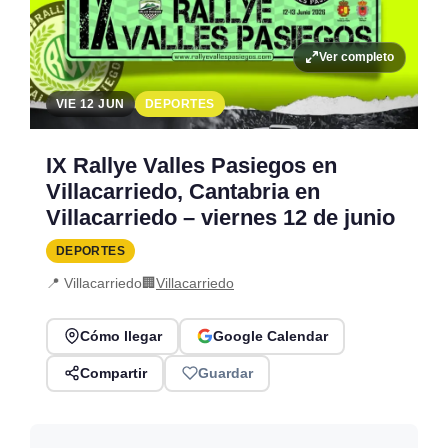
Ver completo
VIE 12 JUN
DEPORTES
IX Rallye Valles Pasiegos en
Villacarriedo, Cantabria en
Villacarriedo – viernes 12 de junio
DEPORTES
📍 Villacarriedo
🏢
Villacarriedo
Cómo llegar
Google Calendar
Compartir
Guardar