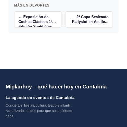
MÁS EN DEPORTES
← Exposición de
2ª Copa Scaleauto
Coches Clásicos 1ª
Rallyslot en Astillero
Edición Santibáñez
→
de Villacarriedo
Miplanhoy – qué hacer hoy en Cantabria
La agenda de eventos de Cantabria
Conciertos, fiestas, cultura, teatro e infantil.
Actualizado a diario para que no te pierdas
nada.