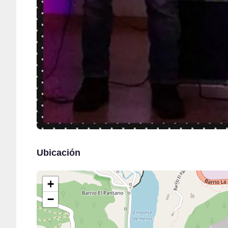
Ubicación
+
−