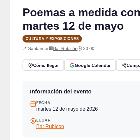
Poemas a medida con 
martes 12 de mayo
CULTURA Y EXPOSICIONES
📍 Santander
🏢
Bar Rubicón
🕒 20:00
Cómo llegar
Google Calendar
Compa
Información del evento
FECHA
martes 12 de mayo de 2026
LUGAR
Bar Rubicón