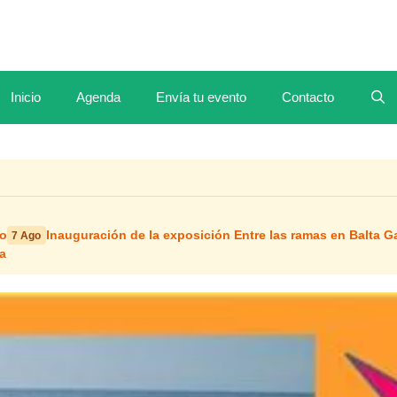
Inicio
Agenda
Envía tu evento
Contacto
io
Inauguración de la exposición Entre las ramas en Balta Ga
7 Ago
ea