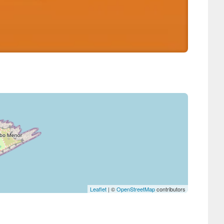
Leaflet
| ©
OpenStreetMap
contributors