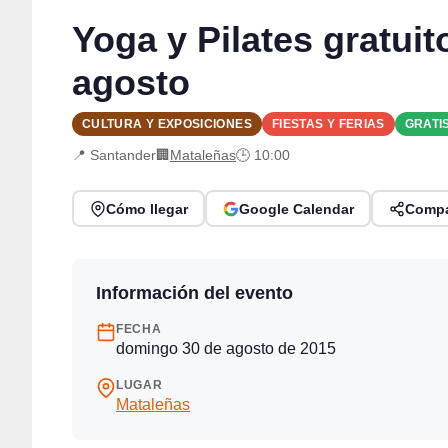
Yoga y Pilates gratui
agosto
CULTURA Y EXPOSICIONES
FIESTAS Y FERIAS
GRATI
📍 Santander
🏢
Mataleñas
🕒 10:00
Cómo llegar
Google Calendar
Compa
Información del evento
FECHA
domingo 30 de agosto de 2015
LUGAR
Mataleñas