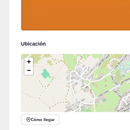
Ubicación
+
−
Cómo llegar
XVI Feria Nacional de Artesanía en Santander, Plaza