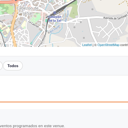
Leaflet
| ©
OpenStreetMap
contr
Todos
ventos programados en este venue.