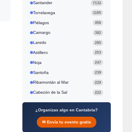
Santander
7132
Torrelavega
1185
Piélagos
456
Camargo
382
Laredo
285
Astillero
253
Noja
247
Santoña
239
Ribamontán al Mar
229
Cabezón de la Sal
222
¿Organizas algo en Cantabria?
✉ Envía tu evento gratis