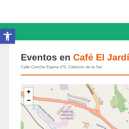
Saltar
al
contenido
Abrir barra de herramientas
Eventos en
Café El Jard
Calle Concha Espina nº3, Cabezón de la Sal
+
−