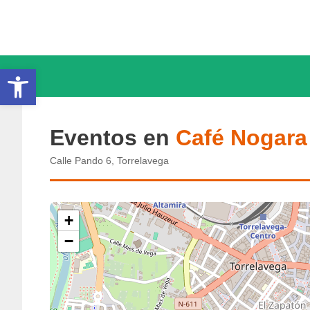
Saltar
al
contenido
Abrir barra de herramientas
Eventos en
Café Nogara
Calle Pando 6, Torrelavega
+
−