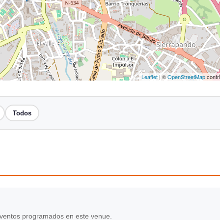
Leaflet
| ©
OpenStreetMap
contr
Todos
ventos programados en este venue.