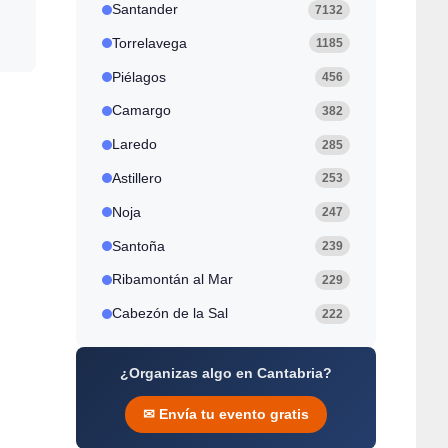
Santander
7132
Torrelavega
1185
Piélagos
456
Camargo
382
Laredo
285
Astillero
253
Noja
247
Santoña
239
Ribamontán al Mar
229
Cabezón de la Sal
222
¿Organizas algo en Cantabria?
✉ Envía tu evento gratis