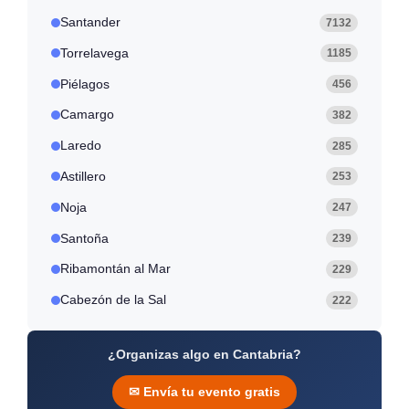
Santander
7132
Torrelavega
1185
Piélagos
456
Camargo
382
Laredo
285
Astillero
253
Noja
247
Santoña
239
Ribamontán al Mar
229
Cabezón de la Sal
222
¿Organizas algo en Cantabria?
✉ Envía tu evento gratis