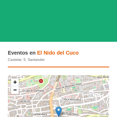
Eventos en
El Nido del Cuco
Castelar, 5, Santander
+
−