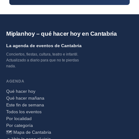
Miplanhoy – qué hacer hoy en Cantabria
La agenda de eventos de Cantabria
Conciertos, fiestas, cultura, teatro e infantil.
Actualizado a diario para que no te pierdas
nada.
AGENDA
Qué hacer hoy
Qué hacer mañana
Este fin de semana
Todos los eventos
Por localidad
Por categoría
🗺️ Mapa de Cantabria
🚗 Vale la pena el viaje