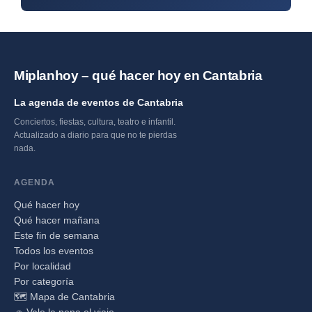
Miplanhoy – qué hacer hoy en Cantabria
La agenda de eventos de Cantabria
Conciertos, fiestas, cultura, teatro e infantil.
Actualizado a diario para que no te pierdas
nada.
AGENDA
Qué hacer hoy
Qué hacer mañana
Este fin de semana
Todos los eventos
Por localidad
Por categoría
🗺️ Mapa de Cantabria
🚗 Vale la pena el viaje