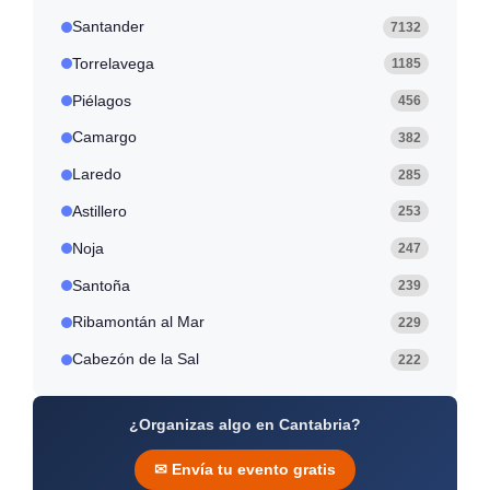
Santander
7132
Torrelavega
1185
Piélagos
456
Camargo
382
Laredo
285
Astillero
253
Noja
247
Santoña
239
Ribamontán al Mar
229
Cabezón de la Sal
222
¿Organizas algo en Cantabria?
✉ Envía tu evento gratis