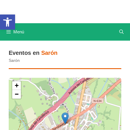
Saltar
al
Abrir barra de herramientas
contenido
Menú
Eventos en
Sarón
Sarón
+
−