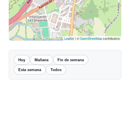
Leaflet
| ©
OpenStreetMap
contributors
Hoy
Mañana
Fin de semana
Esta semana
Todos