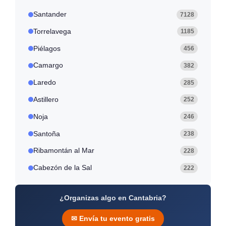
Santander
7128
Torrelavega
1185
Piélagos
456
Camargo
382
Laredo
285
Astillero
252
Noja
246
Santoña
238
Ribamontán al Mar
228
Cabezón de la Sal
222
¿Organizas algo en Cantabria?
✉ Envía tu evento gratis