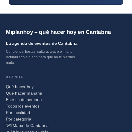
Miplanhoy – qué hacer hoy en Cantabria
La agenda de eventos de Cantabria
Conciertos, fiestas, cultura, teatro e infantil.
Actualizado a diario para que no te pierdas
nada.
AGENDA
Qué hacer hoy
Qué hacer mañana
Este fin de semana
Todos los eventos
Por localidad
Por categoría
🗺️ Mapa de Cantabria
🚗 Vale la pena el viaje