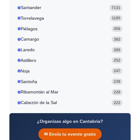
Santander
7131
Torrelavega
1185
Piélagos
456
Camargo
382
Laredo
285
Astillero
252
Noja
247
Santoña
238
Ribamontán al Mar
228
Cabezón de la Sal
222
¿Organizas algo en Cantabria?
✉ Envía tu evento gratis