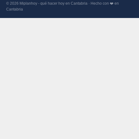
© 2026 Miplanhoy - qué hacer hoy en Cantabria · Hecho con ❤️ en
Cantabria