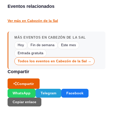
Tabacalera
Santander
Eventos relacionados
Santander
Santander
CONCIERTOS
CONCIERTOS
Ver más en Cabezón de la Sal
MÁS EVENTOS EN CABEZÓN DE LA SAL
Hoy
Fin de semana
Este mes
Entrada gratuita
Todos los eventos en Cabezón de la Sal →
Compartir
Compartir
WhatsApp
Telegram
Facebook
Copiar enlace