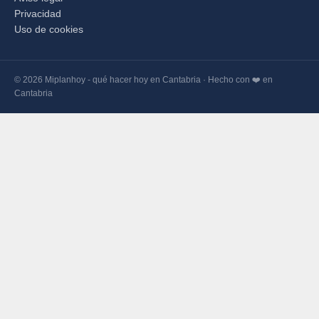
Privacidad
Uso de cookies
© 2026 Miplanhoy - qué hacer hoy en Cantabria · Hecho con ❤️ en
Cantabria