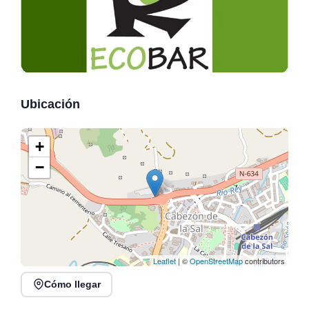
Ubicación
+
−
Leaflet
| ©
OpenStreetMap
contributors
Cómo llegar
Recital de trompeta,
Lunes Libertarios:
trombón y piano en
Música, Poesía y Arte en