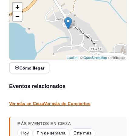
+
−
Leaflet
| ©
OpenStreetMap
contributors
Cómo llegar
Recital de trompeta,
Lunes Libertarios:
trombón y piano en
Música, Poesía y Arte en
Tabacalera
Santander
Eventos relacionados
Santander
Santander
CONCIERTOS
CONCIERTOS
Ver más en Cieza
Ver más de Conciertos
MÁS EVENTOS EN CIEZA
Hoy
Fin de semana
Este mes