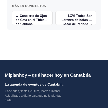
MÁS EN CONCIERTOS
← Concierto de Ojos
LXVI Trofeo San
de Gata en el Titicaca
Lorenzo de bolos en
de Santoña
Casar de Periedo →
Miplanhoy – qué hacer hoy en Cantabria
La agenda de eventos de Cantabria
Conciertos, fiestas, cultura, teatro e infantil.
Actualizado a diario para que no te pierdas
nada.