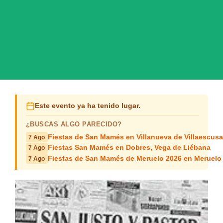
Este evento ya ha tenido lugar.
¿BUSCAS ALGO PARECIDO?
Fiestas de San Mamés en Villanueva de Villaescusa
7 Ago
Fiestas San Mamés en Dobres, Vega de Liébana
7 Ago
Fiestas de San Mamés de Meruelo 2026 en Meruelo
7 Ago