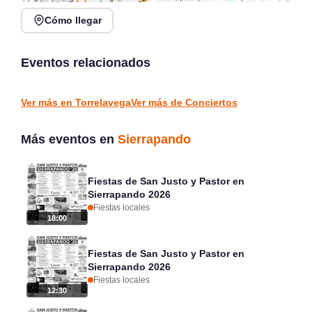
Cómo llegar
Noches de Conciertos en
Jack Moore Band en
Piélagos, ciclo de música
directo en Sarón
en directo
Eventos relacionados
Sarón
Piélagos
CONCIERTOS
CONCIERTOS
Ver más en Torrelavega
Ver más de Conciertos
Más eventos en
Sierrapando
Fiestas de San Justo y Pastor en
Sierrapando 2026
Fiestas locales
18:00
Fiestas de San Justo y Pastor en
Sierrapando 2026
Fiestas locales
12:30