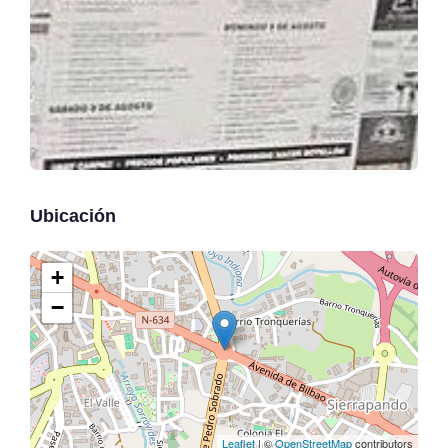
Ubicación
+
−
Leaflet
| ©
OpenStreetMap
contributors