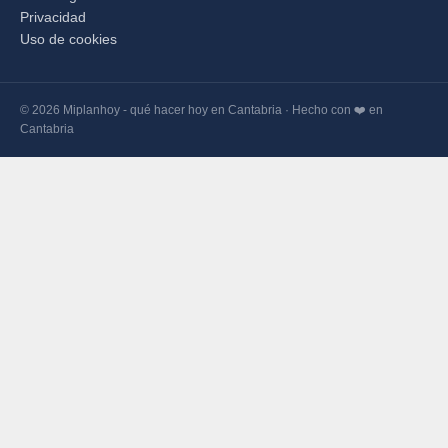
Privacidad
Uso de cookies
© 2026 Miplanhoy - qué hacer hoy en Cantabria · Hecho con ❤️ en
Cantabria