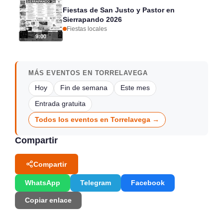
Fiestas de San Justo y Pastor en
Sierrapando 2026
Fiestas locales
9:00
MÁS EVENTOS EN TORRELAVEGA
Hoy
Fin de semana
Este mes
Entrada gratuita
Todos los eventos en Torrelavega →
Compartir
Compartir
WhatsApp
Telegram
Facebook
Copiar enlace