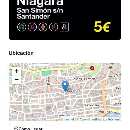
Ubicación
+
−
Leaflet
| ©
OpenStreetMap
contributors
Cómo llegar