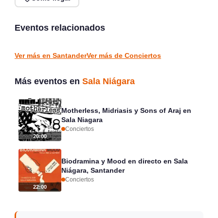
Verano Mix Fiesta de
Noches de Conciertos en
Blanco en Escenario
Piélagos, ciclo de música
Santander
en directo
Eventos relacionados
Santander
Piélagos
CONCIERTOS
CONCIERTOS
Ver más en Santander
Ver más de Conciertos
Más eventos en
Sala Niágara
Motherless, Midriasis y Sons of Araj en
Sala Niagara
Conciertos
20:00
Biodramina y Mood en directo en Sala
Niágara, Santander
Conciertos
22:00