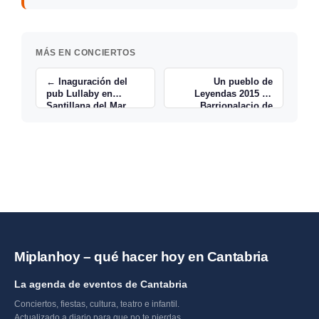
MÁS EN CONCIERTOS
← Inaguración del
Un pueblo de
pub Lullaby en
Leyendas 2015 en
Santillana del Mar
Barriopalacio de
Anievas →
Miplanhoy – qué hacer hoy en Cantabria
La agenda de eventos de Cantabria
Conciertos, fiestas, cultura, teatro e infantil.
Actualizado a diario para que no te pierdas