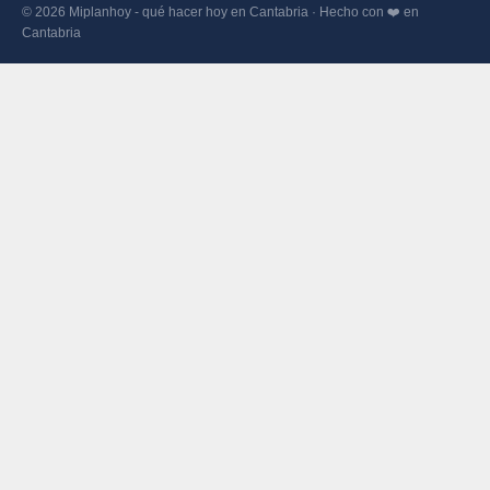
© 2026 Miplanhoy - qué hacer hoy en Cantabria · Hecho con ❤️ en
Cantabria