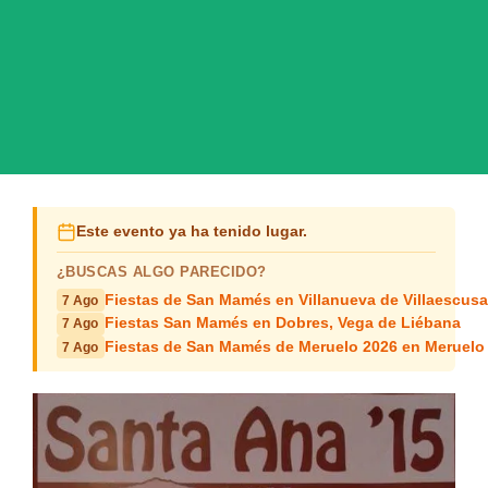
Este evento ya ha tenido lugar.
¿BUSCAS ALGO PARECIDO?
Fiestas de San Mamés en Villanueva de Villaescusa
7 Ago
Fiestas San Mamés en Dobres, Vega de Liébana
7 Ago
Fiestas de San Mamés de Meruelo 2026 en Meruelo
7 Ago