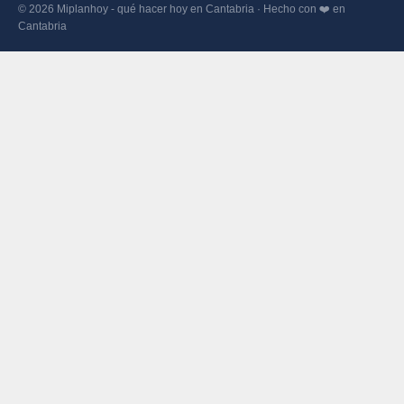
© 2026 Miplanhoy - qué hacer hoy en Cantabria · Hecho con ❤️ en
Cantabria