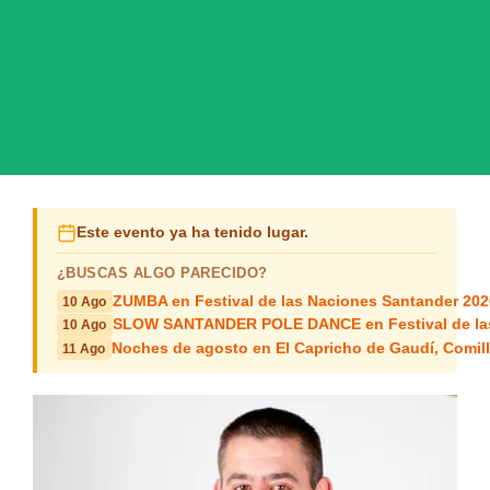
Este evento ya ha tenido lugar.
¿BUSCAS ALGO PARECIDO?
ZUMBA en Festival de las Naciones Santander 202
10 Ago
SLOW SANTANDER POLE DANCE en Festival de las
10 Ago
Noches de agosto en El Capricho de Gaudí, Comil
11 Ago