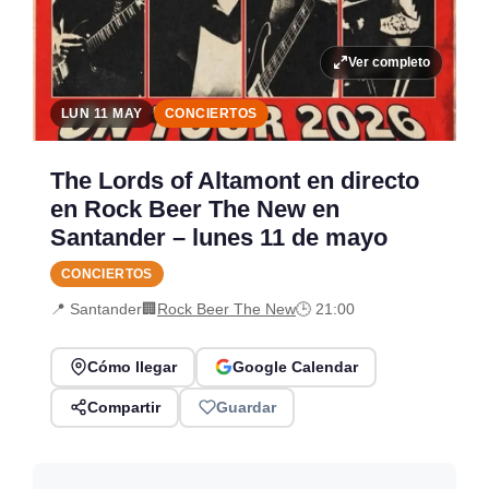
Ver completo
LUN 11 MAY
CONCIERTOS
The Lords of Altamont en directo
en Rock Beer The New en
Santander – lunes 11 de mayo
CONCIERTOS
📍 Santander
🏢
Rock Beer The New
🕒 21:00
Cómo llegar
Google Calendar
Compartir
Guardar