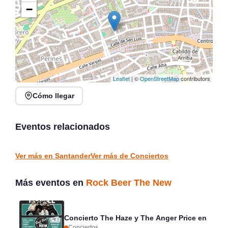
−
Leaflet
| ©
OpenStreetMap
contributors
Cómo llegar
Noches de Conciertos en
Jack Moore Band en
Piélagos, ciclo de música
directo en Sarón
en directo
Eventos relacionados
Sarón
Piélagos
CONCIERTOS
CONCIERTOS
Ver más en Santander
Ver más de Conciertos
Más eventos en
Rock Beer The New
Concierto The Haze y The Anger Price en
Conciertos