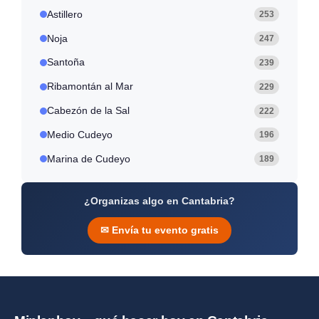
Astillero
253
Noja
247
Santoña
239
Ribamontán al Mar
229
Cabezón de la Sal
222
Medio Cudeyo
196
Marina de Cudeyo
189
¿Organizas algo en Cantabria?
✉ Envía tu evento gratis