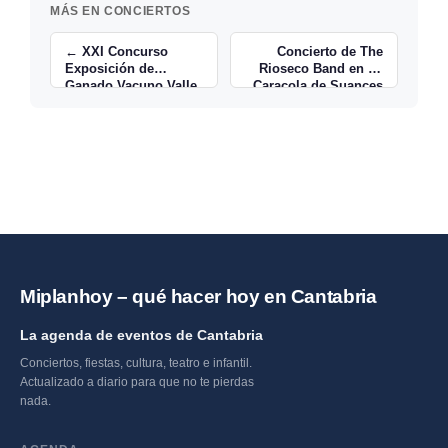
MÁS EN CONCIERTOS
← XXI Concurso
Concierto de The
Exposición de
Rioseco Band en La
Ganado Vacuno Valle
Caracola de Suances
de Carriedo
→
Miplanhoy – qué hacer hoy en Cantabria
La agenda de eventos de Cantabria
Conciertos, fiestas, cultura, teatro e infantil.
Actualizado a diario para que no te pierdas
nada.